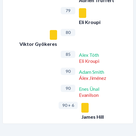
Adrien Truffert
79
Eli Kroupi
80
Viktor Gyökeres
85
Alex Tóth
Eli Kroupi
90
Adam Smith
Álex Jiménez
90
Enes Ünal
Evanilson
90
+ 6
James Hill