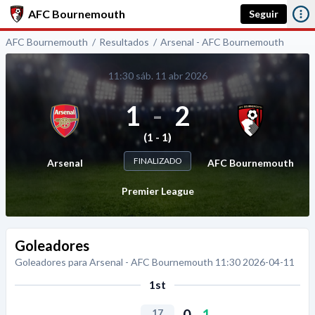
AFC Bournemouth
Seguir
AFC Bournemouth
Resultados
Arsenal - AFC Bournemouth
11:30 sáb. 11 abr 2026
1
-
2
(1 - 1)
FINALIZADO
Arsenal
AFC Bournemouth
Premier League
Goleadores
Goleadores para Arsenal - AFC Bournemouth 11:30 2026-04-11
1st
0
-
1
17