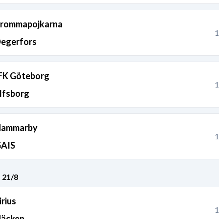
rommapojkarna
1
egerfors
FK Göteborg
1
lfsborg
ammarby
1
AIS
 21/8
irius
1
äcken