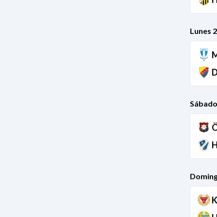
Lunes 2
M
D
Sábado
Ö
H
Doming
K