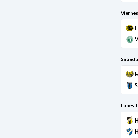
Viernes
E
V
Sábado
M
S
Lunes 1
H
H