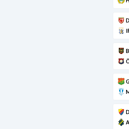
H
D
I
B
Ö
G
M
D
A