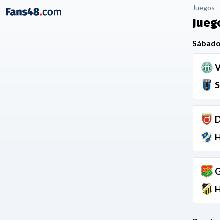
Juegos
Jueg
Sábado
V
S
D
H
G
H