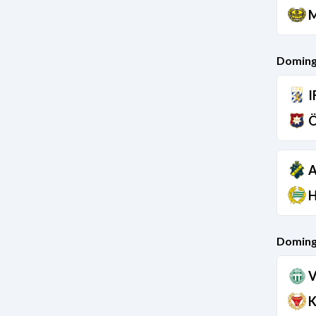
M
Doming
I
Ö
A
H
Doming
V
K