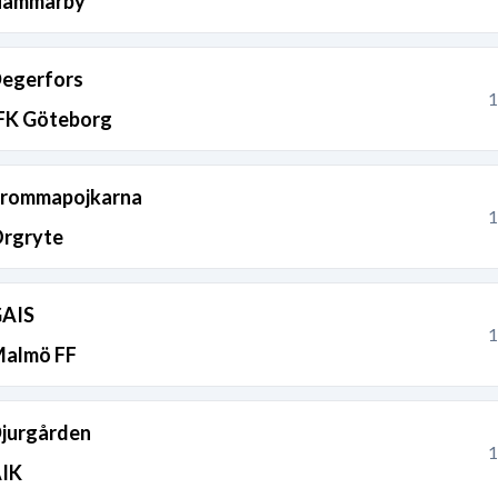
ammarby
egerfors
1
FK Göteborg
rommapojkarna
1
rgryte
AIS
1
almö FF
jurgården
1
IK