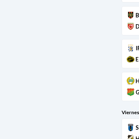
B
D
I
E
H
G
Viernes
S
H