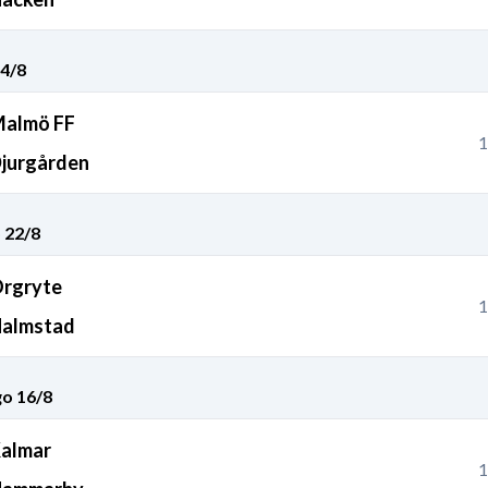
4/8
almö FF
1
jurgården
 22/8
rgryte
1
almstad
o 16/8
almar
1