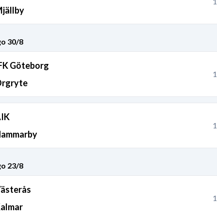
1
jällby
o 30/8
FK Göteborg
1
rgryte
IK
1
ammarby
o 23/8
ästerås
1
almar