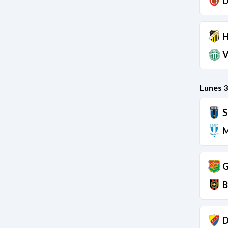
D
H
V
Lunes 3
S
M
G
B
D