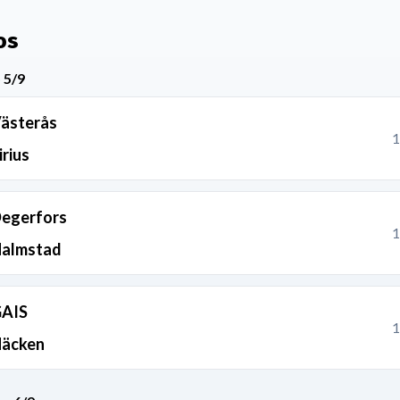
os
 5/9
ästerås
1
irius
egerfors
1
almstad
AIS
1
äcken