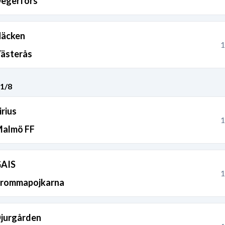
egerfors
äcken
1
ästerås
1/8
irius
1
almö FF
AIS
1
rommapojkarna
jurgården