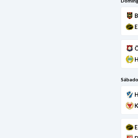
Doming
B
E
Ö
H
Sábado
H
K
E