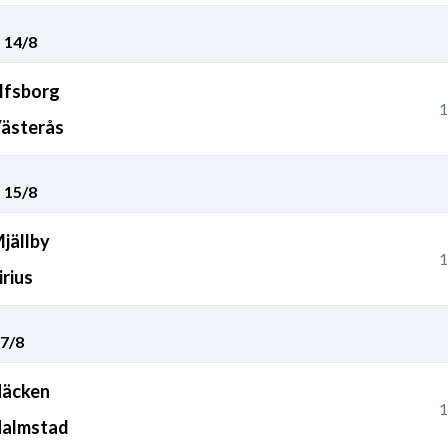
 14/8
lfsborg
1
ästerås
 15/8
jällby
1
irius
7/8
äcken
1
almstad