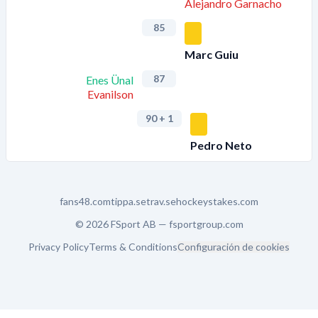
Alejandro Garnacho
85
Marc Guiu
87
Enes Ünal
Evanilson
90
+ 1
Pedro Neto
fans48.com
tippa.se
trav.se
hockeystakes.com
© 2026 FSport AB —
fsportgroup.com
Privacy Policy
Terms & Conditions
Configuración de cookies