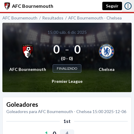
AFC Bournemouth
Seguir
AFC Bournemouth
Resultados
AFC Bournemouth - Chelsea
15:00 sáb. 6 dic 2025
0
-
0
(0 - 0)
FINALIZADO
AFC Bournemouth
Chelsea
Premier League
Goleadores
Goleadores para AFC Bournemouth - Chelsea 15:00 2025-12-06
1st
1
-
0
4