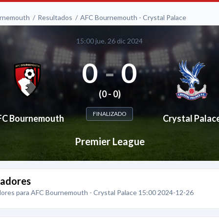
rnemouth
Resultados
AFC Bournemouth - Crystal Palace
15:00 jue. 26 dic 2024
0
-
0
(0 - 0)
FINALIZADO
FC Bournemouth
Crystal Palac
Premier League
adores
ores para AFC Bournemouth - Crystal Palace 15:00 2024-12-26