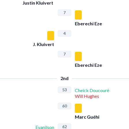
Justin Kluivert
7
Eberechi Eze
4
J. Kluivert
7
Eberechi Eze
2nd
53
Cheick Doucouré
Will Hughes
60
Marc Guéhi
62
Evanilson