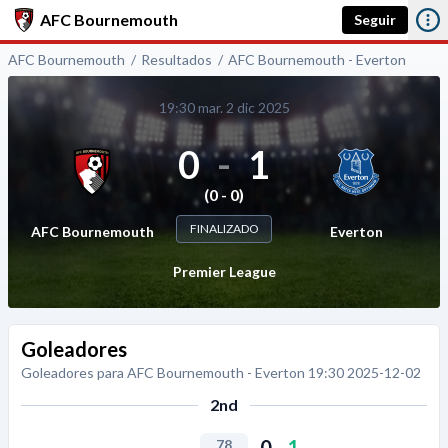
AFC Bournemouth
Seguir
AFC Bournemouth
Resultados
AFC Bournemouth - Everton
19:30 mar. 2 dic 2025
0
-
1
(0 - 0)
FINALIZADO
AFC Bournemouth
Everton
Premier League
Goleadores
Goleadores para AFC Bournemouth - Everton 19:30 2025-12-02
2nd
0
-
1
78