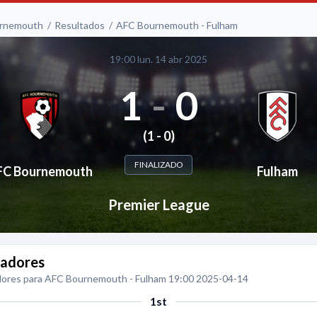
rnemouth
Resultados
AFC Bournemouth - Fulham
19:00 lun. 14 abr 2025
1
-
0
(1 - 0)
FINALIZADO
FC Bournemouth
Fulham
Premier League
adores
ores para AFC Bournemouth - Fulham 19:00 2025-04-14
1st