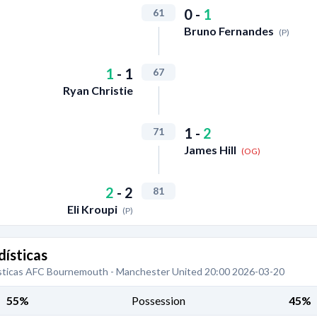
0
-
1
61
Bruno Fernandes
(P)
1
-
1
67
Ryan Christie
1
-
2
71
James Hill
(OG)
2
-
2
81
Eli Kroupi
(P)
dísticas
sticas AFC Bournemouth - Manchester United 20:00 2026-03-20
55%
Possession
45%