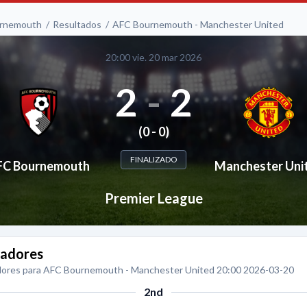
rnemouth
Resultados
AFC Bournemouth - Manchester United
20:00 vie. 20 mar 2026
2
-
2
(0 - 0)
FINALIZADO
FC Bournemouth
Manchester Uni
Premier League
adores
ores para AFC Bournemouth - Manchester United 20:00 2026-03-20
2nd