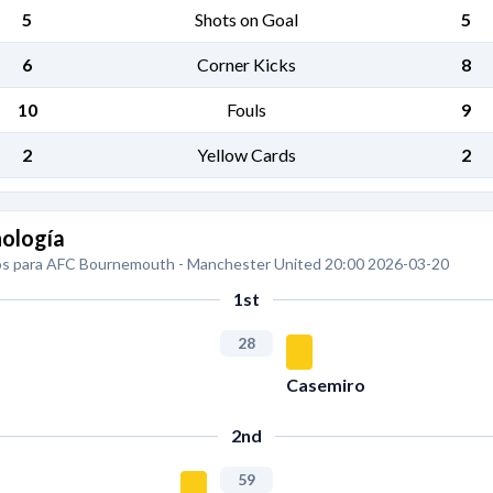
5
Shots on Goal
5
6
Corner Kicks
8
10
Fouls
9
2
Yellow Cards
2
ología
s para AFC Bournemouth - Manchester United 20:00 2026-03-20
1st
28
Casemiro
2nd
59