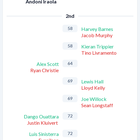
Andoni Iraola
2nd
58
Harvey Barnes
Jacob Murphy
58
Kieran Trippier
Tino Livramento
64
Alex Scott
Ryan Christie
69
Lewis Hall
Lloyd Kelly
69
Joe Willock
Sean Longstaff
72
Dango Ouattara
Justin Kluivert
72
Luis Sinisterra