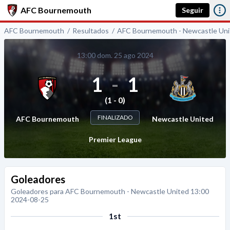
AFC Bournemouth
Seguir
AFC Bournemouth
Resultados
AFC Bournemouth - Newcastle Uni
13:00 dom. 25 ago 2024
1
-
1
(1 - 0)
FINALIZADO
AFC Bournemouth
Newcastle United
Premier League
Goleadores
Goleadores para AFC Bournemouth - Newcastle United 13:00
2024-08-25
1st