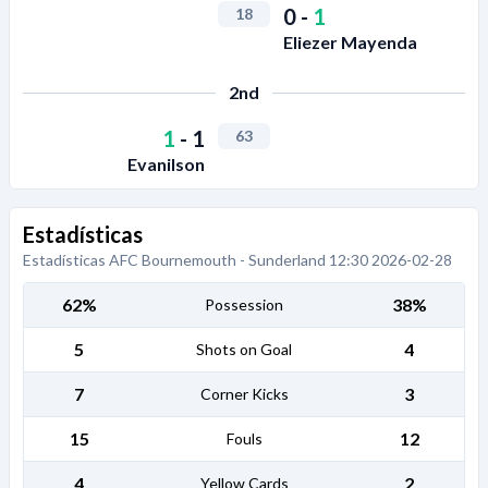
0
-
1
18
Eliezer Mayenda
2nd
1
-
1
63
Evanilson
Estadísticas
Estadísticas AFC Bournemouth - Sunderland 12:30 2026-02-28
62%
38%
Possession
5
4
Shots on Goal
7
3
Corner Kicks
15
12
Fouls
4
2
Yellow Cards