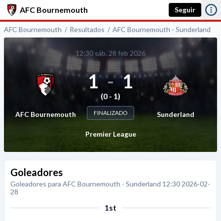
AFC Bournemouth
Seguir
AFC Bournemouth
Resultados
AFC Bournemouth - Sunderland
12:30 sáb. 28 feb 2026
1
-
1
(0 - 1)
FINALIZADO
AFC Bournemouth
Sunderland
Premier League
Goleadores
Goleadores para AFC Bournemouth - Sunderland 12:30 2026-02-
28
1st