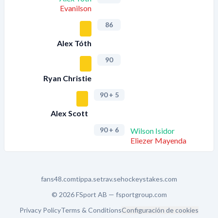
Evanilson
86
Alex Tóth
90
Ryan Christie
90
+ 5
Alex Scott
90
+ 6
Wilson Isidor
Eliezer Mayenda
fans48.com
tippa.se
trav.se
hockeystakes.com
© 2026 FSport AB —
fsportgroup.com
Privacy Policy
Terms & Conditions
Configuración de cookies