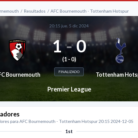
rnemouth
Resultados
AFC Bournemouth - Tottenham Hotspur
20:15 jue. 5 dic 2024
1
-
0
(1 - 0)
FINALIZADO
FC Bournemouth
Tottenham Hots
Premier League
adores
ores para AFC Bournemouth - Tottenham Hotspur 20:15 2024-12-05
1st