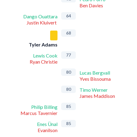
Ben Davies
64
Dango Ouattara
Justin Kluivert
68
Tyler Adams
77
Lewis Cook
Ryan Christie
80
Lucas Bergvall
Yves Bissouma
80
Timo Werner
James Maddison
85
Philip Billing
Marcus Tavernier
85
Enes Ünal
Evanilson