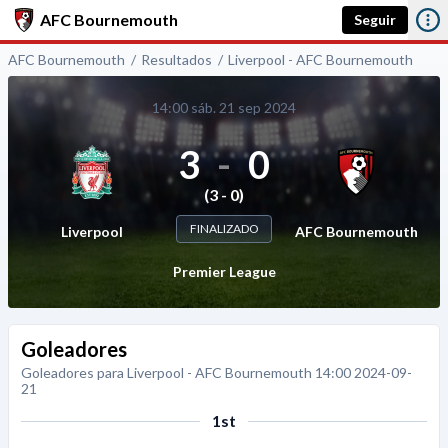
AFC Bournemouth
Seguir
AFC Bournemouth
Resultados
Liverpool - AFC Bournemouth
14:00 sáb. 21 sep 2024
3
-
0
(3 - 0)
FINALIZADO
Liverpool
AFC Bournemouth
Premier League
Goleadores
Goleadores para Liverpool - AFC Bournemouth 14:00 2024-09-
21
1st