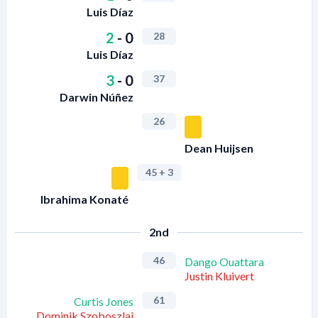
Luis Díaz
2
-
0
28
Luis Díaz
3
-
0
37
Darwin Núñez
26
Dean Huijsen
45
+ 3
Ibrahima Konaté
2nd
46
Dango Ouattara
Justin Kluivert
61
Curtis Jones
Dominik Szoboszlai