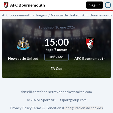
AFC Bournemouth
Seguir
AFC Bournemouth
Juegos
Newcastle United - AFC Bournemouth
15:00 sáb. 10 ene 2026
15:00
hace 7 meses
PRÓXIMO
Newcastle United
AFC Bournemouth
FA Cup
fans48.com
tippa.se
trav.se
hockeystakes.com
© 2026 FSport AB —
fsportgroup.com
Privacy Policy
Terms & Conditions
Configuración de cookies