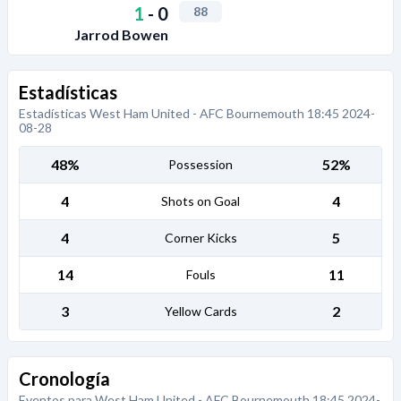
1
-
0
88
Jarrod Bowen
Estadísticas
Estadísticas West Ham United - AFC Bournemouth 18:45 2024-
08-28
48%
52%
Possession
4
4
Shots on Goal
4
5
Corner Kicks
14
11
Fouls
3
2
Yellow Cards
Cronología
Eventos para West Ham United - AFC Bournemouth 18:45 2024-