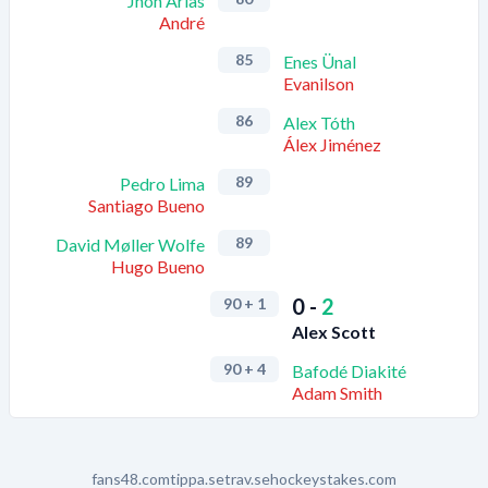
Jhon Arias
André
85
Enes Ünal
Evanilson
86
Alex Tóth
Álex Jiménez
89
Pedro Lima
Santiago Bueno
89
David Møller Wolfe
Hugo Bueno
0
-
2
90
+ 1
Alex Scott
90
+ 4
Bafodé Diakité
Adam Smith
fans48.com
tippa.se
trav.se
hockeystakes.com