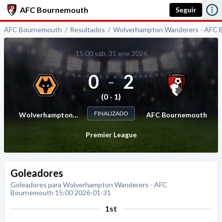
AFC Bournemouth
Seguir
AFC Bournemouth
Resultados
Wolverhampton Wanderers - AFC
15:00 sáb. 31 ene 2026
0
-
2
(0 - 1)
FINALIZADO
Wolverhampton
AFC Bournemouth
Wanderers
Premier League
Goleadores
Goleadores para Wolverhampton Wanderers - AFC
Bournemouth 15:00 2026-01-31
1st