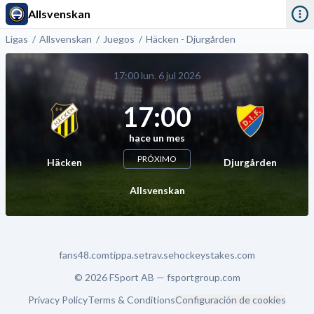
Allsvenskan
Ligas
Allsvenskan
Juegos
Häcken - Djurgården
17:00 lun. 6 jul 2026
17:00
hace un mes
PRÓXIMO
Häcken
Djurgården
Allsvenskan
fans48.com
tippa.se
trav.se
hockeystakes.com
© 2026 FSport AB —
fsportgroup.com
Privacy Policy
Terms & Conditions
Configuración de cookies