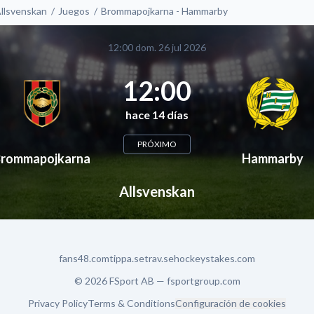
llsvenskan
Juegos
Brommapojkarna - Hammarby
12:00 dom. 26 jul 2026
12:00
hace 14 días
PRÓXIMO
rommapojkarna
Hammarby
Allsvenskan
fans48.com
tippa.se
trav.se
hockeystakes.com
© 2026 FSport AB —
fsportgroup.com
Privacy Policy
Terms & Conditions
Configuración de cookies