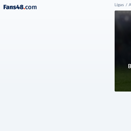
Ligas
A
B