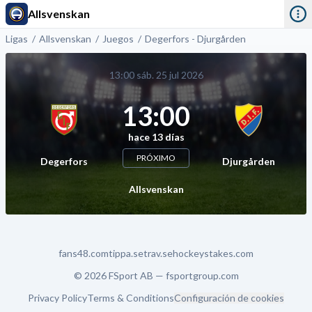
Allsvenskan
Ligas
Allsvenskan
Juegos
Degerfors - Djurgården
13:00 sáb. 25 jul 2026
13:00
hace 13 días
PRÓXIMO
Degerfors
Djurgården
Allsvenskan
fans48.com
tippa.se
trav.se
hockeystakes.com
© 2026 FSport AB —
fsportgroup.com
Privacy Policy
Terms & Conditions
Configuración de cookies