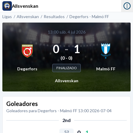
Allsvenskan
Ligas
Allsvenskan
Resultados
Degerfors - Malmö FF
13:00 sáb. 4 jul 2026
0
-
1
(0 - 0)
FINALIZADO
Degerfors
Malmö FF
Allsvenskan
Goleadores
Goleadores para Degerfors - Malmö FF 13:00 2026-07-04
2nd
0
-
1
52