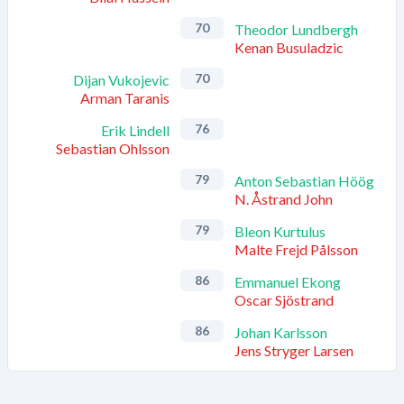
70
Theodor Lundbergh
Kenan Busuladzic
70
Dijan Vukojevic
Arman Taranis
76
Erik Lindell
Sebastian Ohlsson
79
Anton Sebastian Höög
N. Åstrand John
79
Bleon Kurtulus
Malte Frejd Pålsson
86
Emmanuel Ekong
Oscar Sjöstrand
86
Johan Karlsson
Jens Stryger Larsen