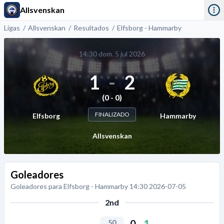
Allsvenskan
Ligas
Allsvenskan
Resultados
Elfsborg - Hammarby
14:30 dom. 5 jul 2026
1
-
2
(0 - 0)
FINALIZADO
Elfsborg
Hammarby
Allsvenskan
Goleadores
Goleadores para Elfsborg - Hammarby 14:30 2026-07-05
2nd
0
-
1
50