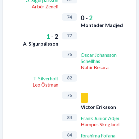
A. Sigurpálsson
Arbër Zeneli
0
-
2
74
Montader Madjed
1
-
2
77
A. Sigurpálsson
75
Oscar Johansson
Schellhas
Nahir Besara
82
T. Silverholt
Leo Östman
75
Victor Eriksson
84
Frank Junior Adjei
Hampus Skoglund
84
Ibrahima Fofana