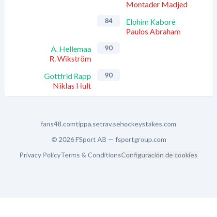
Montader Madjed
84
Elohim Kaboré
Paulos Abraham
90
A. Hellemaa
R. Wikström
90
Gottfrid Rapp
Niklas Hult
fans48.com
tippa.se
trav.se
hockeystakes.com
© 2026 FSport AB —
fsportgroup.com
Privacy Policy
Terms & Conditions
Configuración de cookies