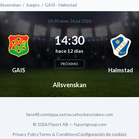
llsvenskan
Juegos
GAIS - Halmstad
14:30 dom. 26 jul 2026
14:30
hace 12 días
PRÓXIMO
GAIS
Halmstad
Allsvenskan
fans48.com
tippa.se
trav.se
hockeystakes.com
© 2026 FSport AB —
fsportgroup.com
Privacy Policy
Terms & Conditions
Configuración de cookies