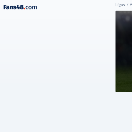
Ligas
A