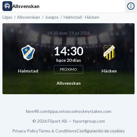
Allsvenskan
Ligas
Allsvenskan
Juegos
Halmstad - Häcken
14:30 dom. 19 jul 2026
14:30
hace 20 días
PRÓXIMO
Halmstad
Häcken
Allsvenskan
fans48.com
tippa.se
trav.se
hockeystakes.com
© 2026 FSport AB —
fsportgroup.com
Privacy Policy
Terms & Conditions
Configuración de cookies