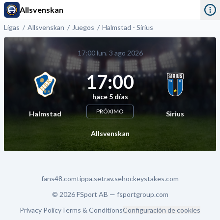
Allsvenskan
Ligas
Allsvenskan
Juegos
Halmstad - Sirius
17:00 lun. 3 ago 2026
17:00
hace 5 días
PRÓXIMO
Halmstad
Sirius
Allsvenskan
fans48.com
tippa.se
trav.se
hockeystakes.com
© 2026 FSport AB —
fsportgroup.com
Privacy Policy
Terms & Conditions
Configuración de cookies