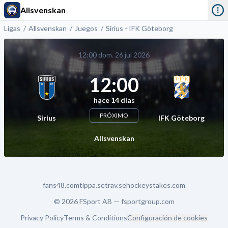
Allsvenskan
Ligas
Allsvenskan
Juegos
Sirius - IFK Göteborg
12:00 dom. 26 jul 2026
12:00
hace 14 días
PRÓXIMO
Sirius
IFK Göteborg
Allsvenskan
fans48.com
tippa.se
trav.se
hockeystakes.com
© 2026 FSport AB —
fsportgroup.com
Privacy Policy
Terms & Conditions
Configuración de cookies