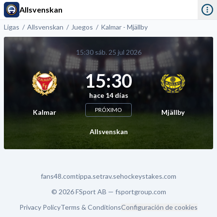
Allsvenskan
Ligas
Allsvenskan
Juegos
Kalmar - Mjällby
15:30 sáb. 25 jul 2026
15:30
hace 14 días
PRÓXIMO
Kalmar
Mjällby
Allsvenskan
fans48.com
tippa.se
trav.se
hockeystakes.com
© 2026 FSport AB —
fsportgroup.com
Privacy Policy
Terms & Conditions
Configuración de cookies