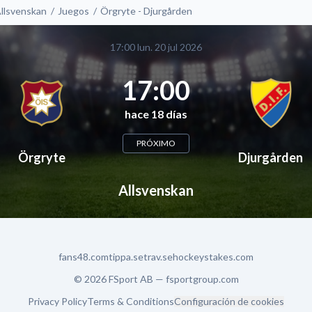
llsvenskan
Juegos
Örgryte - Djurgården
17:00 lun. 20 jul 2026
17:00
hace 18 días
PRÓXIMO
Örgryte
Djurgården
Allsvenskan
fans48.com
tippa.se
trav.se
hockeystakes.com
© 2026 FSport AB —
fsportgroup.com
Privacy Policy
Terms & Conditions
Configuración de cookies