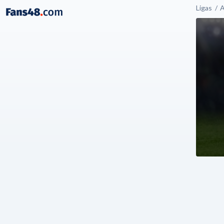
Ligas
A