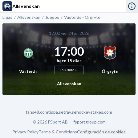
Allsvenskan
Ligas
Allsvenskan
Juegos
Västerås - Örgryte
17:00 vie. 24 jul 2026
17:00
hace 15 días
PRÓXIMO
Västerås
Örgryte
Allsvenskan
fans48.com
tippa.se
trav.se
hockeystakes.com
© 2026 FSport AB —
fsportgroup.com
Privacy Policy
Terms & Conditions
Configuración de cookies